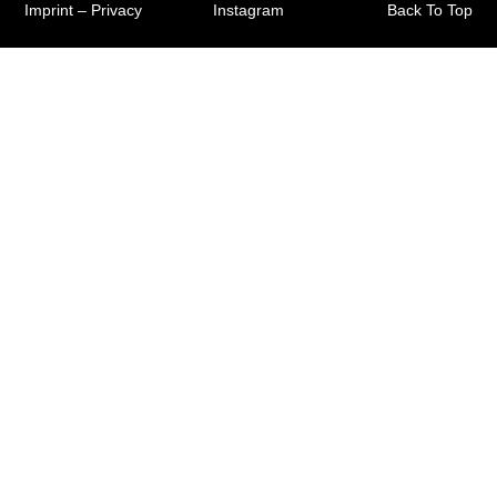
Imprint
–
Privacy
Instagram
Back To Top
TEAM
CONTACT
JOBS